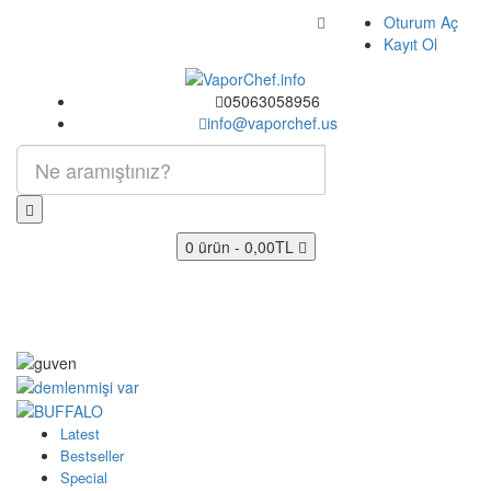
Oturum Aç
Kayıt Ol
05063058956
info@vaporchef.us
0 ürün - 0,00TL
MENU
Latest
Bestseller
Special