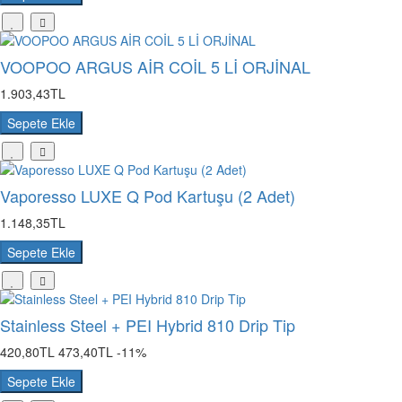
VOOPOO ARGUS AİR COİL 5 Lİ ORJİNAL
1.903,43TL
Sepete Ekle
Vaporesso LUXE Q Pod Kartuşu (2 Adet)
1.148,35TL
Sepete Ekle
Stainless Steel + PEI Hybrid 810 Drip Tip
420,80TL
473,40TL
-11%
Sepete Ekle