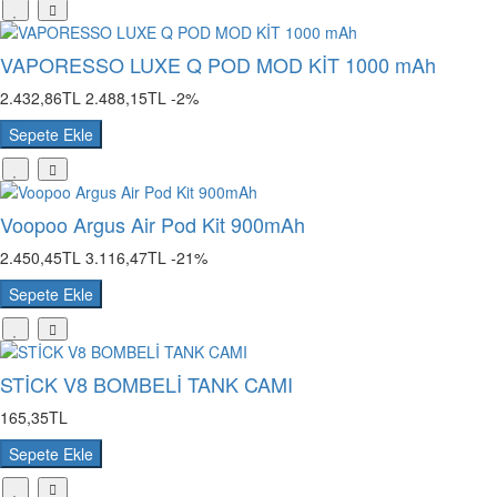
VAPORESSO LUXE Q POD MOD KİT 1000 mAh
2.432,86TL
2.488,15TL
-2%
Sepete Ekle
Voopoo Argus Air Pod Kit 900mAh
2.450,45TL
3.116,47TL
-21%
Sepete Ekle
STİCK V8 BOMBELİ TANK CAMI
165,35TL
Sepete Ekle