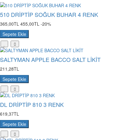
510 DRİPTİP SOĞUK BUHAR 4 RENK
365,00TL
455,00TL
-20%
Sepete Ekle
SALTYMAN APPLE BACCO SALT LİKİT
211,28TL
Sepete Ekle
DL DRİPTİP 810 3 RENK
619,37TL
Sepete Ekle