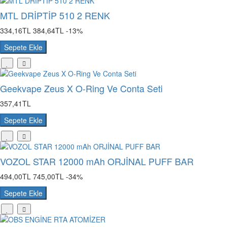
MTL DRİPTİP 510 2 RENK
334,16TL
384,64TL
-13%
Sepete Ekle
Geekvape Zeus X O-Ring Ve Conta Seti
357,41TL
Sepete Ekle
VOZOL STAR 12000 mAh ORJİNAL PUFF BAR
494,00TL
745,00TL
-34%
Sepete Ekle