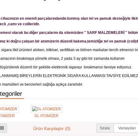
cihazınızın en onemli parçalarındandır.Isınmış olan tel ve pamuk desteğiyle liki
eck ,camı ve coilleridir.
emesi olarak bu diğer parçalarını da sitemizden '' SARF MALZEMELERİ '' bölüm
nız ki doğru
çalışan bir atomizerin düzenli bakıma,temizliğe tel ve pamuk (coil)d
 sigara likit ürünleri alırken, bitkisel, sertifikalı ve bilinen markaları tercih etmenizi 
amacının bırakmaya yönelik olması, 2 yada 3 ay gibi bir zamanda kullanım
düşürülerek düzenli bir şekilde elektronik sigarayı bırakmanızı tavsiye ediyoruz.
LANMAMIŞ BİREYLERİN ELEKTRONİK SİGARA KULLANMASI TAVSİYE EDİLMEZ
 mamülleri ve benzerleri sağlığa açıkça zararlıdır.
tegoriler
TOMİZER
DL ATOMİZER
Sırala:
Ürün Karşılaştır (0)