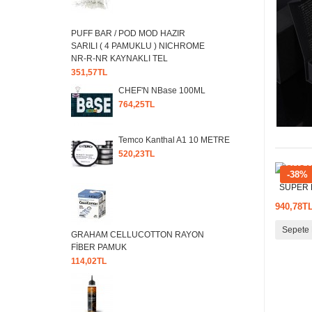
PUFF BAR / POD MOD HAZIR
SARILI ( 4 PAMUKLU ) NICHROME
NR-R-NR KAYNAKLI TEL
351,57TL
CHEF'N NBase 100ML
764,25TL
Temco Kanthal A1 10 METRE
520,23TL
-38%
SÜPER Fİ
940,78T
Sepete 
GRAHAM CELLUCOTTON RAYON
FİBER PAMUK
114,02TL