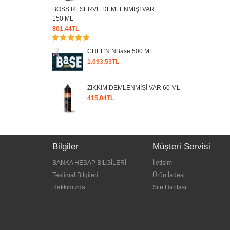
BOSS RESERVE DEMLENMİŞİ VAR
150 ML
801,44TL
CHEF'N NBase 500 ML
1.093,53TL
ZIKKIM DEMLENMİŞİ VAR 60 ML
415,04TL
Bilgiler
Müşteri Servisi
BANKA HESAP BİLGİLERİ
İletişim
Teslimat Bilgileri
Ürün İadesi
Hakkımızda
Site Haritası