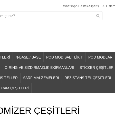
WhatsApp Destek-Sipariş
A. Listem
TLERİ
N-BASE / BASE
POD MOD SALT LİKİT
POD MODLAR
O-RİNG VE SIZDIRMAZLIK EKİPMANLARI
STİCKER ÇEŞİTLERİ
NS TELLER
SARF MALZEMELERİ
REZİSTANS TEL ÇEŞİTLERİ
CAM ÇEŞİTLERİ
OMİZER ÇEŞİTLERİ