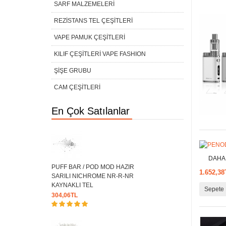
SARF MALZEMELERİ
REZİSTANS TEL ÇEŞİTLERİ
VAPE PAMUK ÇEŞİTLERİ
KILIF ÇEŞİTLERİ VAPE FASHION
ŞİŞE GRUBU
CAM ÇEŞİTLERİ
En Çok Satılanlar
DAHA İY
PUFF BAR / POD MOD HAZIR
1.652,38
SARILI NICHROME NR-R-NR
KAYNAKLI TEL
Sepete 
304,06TL