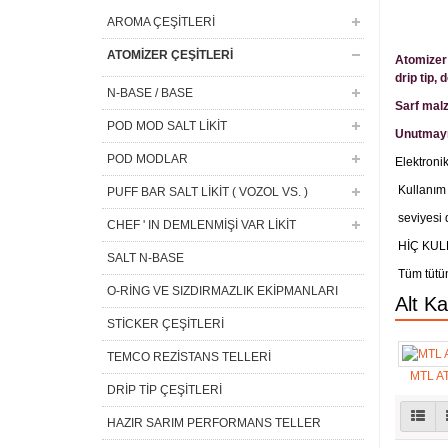
AROMA ÇEŞİTLERİ
ATOMİZER ÇEŞİTLERİ
Atomizer 
drip tip,
d
N-BASE / BASE
Sarf malz
POD MOD SALT LİKİT
Unutmayı
POD MODLAR
Elektronik
Kullanım 
PUFF BAR SALT LİKİT ( VOZOL VS. )
seviyesi 
CHEF ' IN DEMLENMİŞİ VAR LİKİT
HİÇ KUL
SALT N-BASE
Tüm tütün
O-RİNG VE SIZDIRMAZLIK EKİPMANLARI
Alt Ka
STİCKER ÇEŞİTLERİ
TEMCO REZİSTANS TELLERİ
MTL A
DRİP TİP ÇEŞİTLERİ
HAZIR SARIM PERFORMANS TELLER