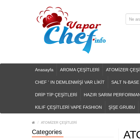
Anasayfa
AROMA ÇEŞİTLERİ
ATOMİZER ÇEŞİ
CHEF ' IN DEMLENMİŞİ VAR LİKİT
SALT N-BASE
DRİP TİP ÇEŞİTLERİ
HAZIR SARIM PERFORMA
KILIF ÇEŞİTLERİ VAPE FASHION
ŞİŞE GRUBU
ATOMİZER ÇEŞİTLERİ
Categories
AT