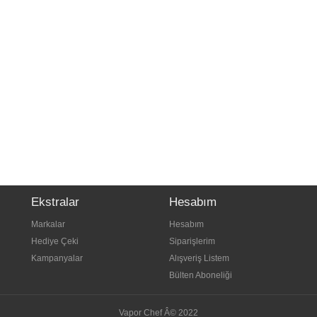
Ekstralar
Hesabım
Markalar
Hesabım
Hediye Çeki
Siparişlerim
Kampanyalar
Alışveriş Listem
Bülten Aboneliği
Vapor Chef Â© 2022