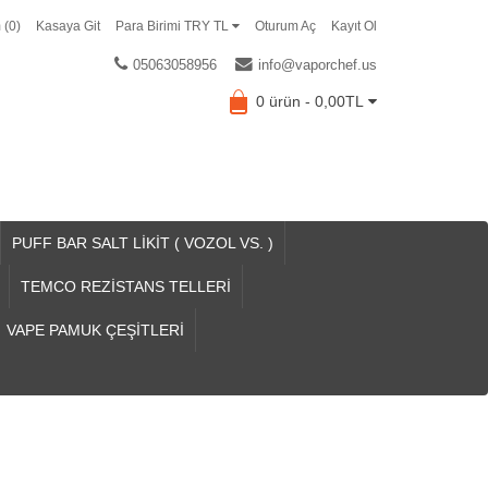
 (0)
Kasaya Git
Para Birimi TRY TL
Oturum Aç
Kayıt Ol
05063058956
info@vaporchef.us
0 ürün - 0,00TL
PUFF BAR SALT LİKİT ( VOZOL VS. )
TEMCO REZİSTANS TELLERİ
VAPE PAMUK ÇEŞİTLERİ