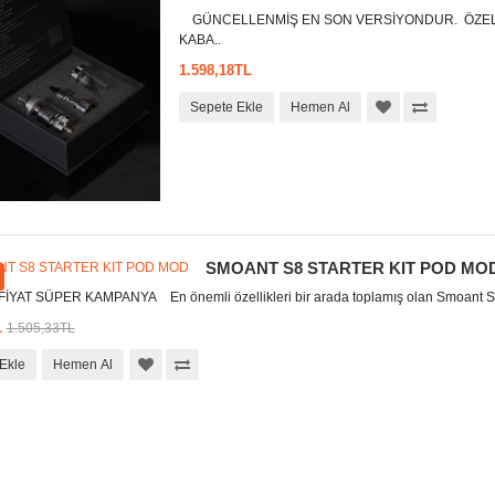
GÜNCELLENMİŞ EN SON VERSİYONDUR. ÖZELL
KABA..
1.598,18TL
Sepete Ekle
Hemen Al
SMOANT S8 STARTER KIT POD MO
YAT SÜPER KAMPANYA En önemli özellikleri bir arada toplamış olan Smoant S8
L
1.505,33TL
Ekle
Hemen Al