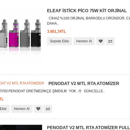
ELEAF İSTİCK PİCO 75W KİT ORJİNAL
CİHAZ %100 ORJİNAL BARKODLU ÜRÜNDÜR. CL
DAHA..
3.801,34TL
Sepete Ekle
Hemen Al
PENODAT V2 MTL RTA ATOMİZER
İSİ PENODAT ÜRETMEDİKÇE ŞİMDİLİK YOK ..!!! GÜNCELLE..
TL
Ekle
Hemen Al
PENODAT V2 MTL RTA ATOMİZER FULL S