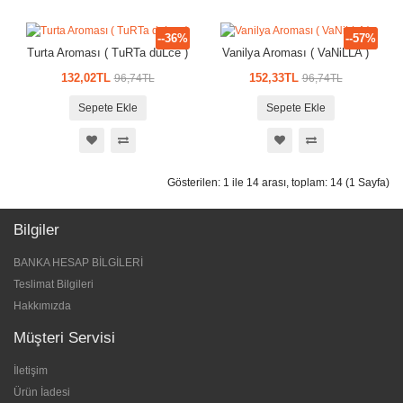
--36%
--57%
Turta Aroması ( TuRTa duLce )
Vanilya Aroması ( VaNiLLA )
132,02TL
152,33TL
96,74TL
96,74TL
Sepete Ekle
Sepete Ekle
Gösterilen: 1 ile 14 arası, toplam: 14 (1 Sayfa)
Bilgiler
BANKA HESAP BİLGİLERİ
Teslimat Bilgileri
Hakkımızda
Müşteri Servisi
İletişim
Ürün İadesi