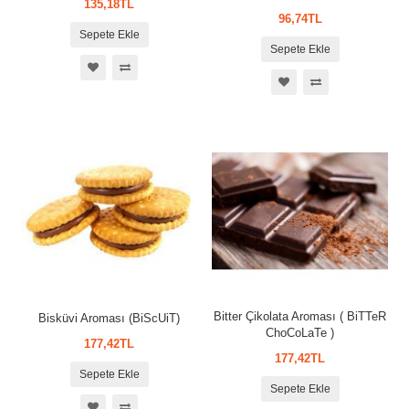
135,18TL
96,74TL
Sepete Ekle
Sepete Ekle
Bitter Çikolata Aroması ( BiTTeR
Bisküvi Aroması (BiScUiT)
ChoCoLaTe )
177,42TL
177,42TL
Sepete Ekle
Sepete Ekle