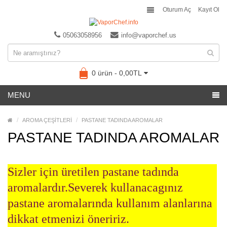
Oturum Aç
Kayıt Ol
05063058956
info@vaporchef.us
0 ürün - 0,00TL
MENU
AROMA ÇEŞİTLERİ
PASTANE TADINDA AROMALAR
PASTANE TADINDA AROMALAR
Sizler için üretilen pastane tadında
aromalardır.Severek kullanacagınız
pastane aromalarında kullanım alanlarına
dikkat etmenizi öneririz.