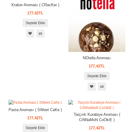
Kraker Aroması ( CRacKer )
177,42TL
Sepete Ekle
NOtella Aroması
177,42TL
Sepete Ekle
Pasta Aroması ( SWeet CaKe )
Tarçınlı Kurabiye Aroması (
177,42TL
CiNNaMoN CoOkiE )
Sepete Ekle
177,42TL