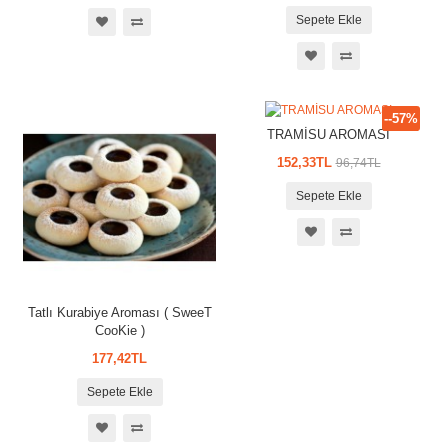
Sepete Ekle
--57%
TRAMİSU AROMASI
152,33TL
96,74TL
Sepete Ekle
Tatlı Kurabiye Aroması ( SweeT
CooKie )
177,42TL
Sepete Ekle