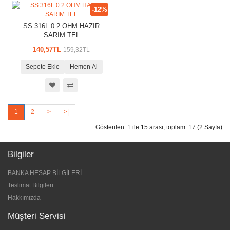
-12%
SS 316L 0.2 OHM HAZIR
SARIM TEL
140,57TL
159,32TL
Sepete Ekle
Hemen Al
1
2
>
>|
Gösterilen: 1 ile 15 arası, toplam: 17 (2 Sayfa)
Bilgiler
BANKA HESAP BİLGİLERİ
Teslimat Bilgileri
Hakkımızda
Müşteri Servisi