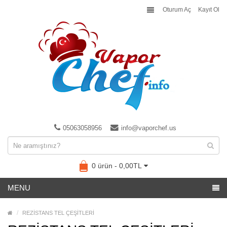
Oturum Aç
Kayıt Ol
05063058956
info@vaporchef.us
0 ürün - 0,00TL
MENU
REZİSTANS TEL ÇEŞİTLERİ