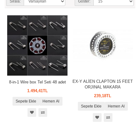
Sırala:
Göster:
EX-Y ALİEN CLAPTON 15 FEET
8-in-1 Wire box Tel Seti 48 adet
ORJINAL MAKARA
1.494,41TL
239,18TL
Sepete Ekle
Hemen Al
Sepete Ekle
Hemen Al