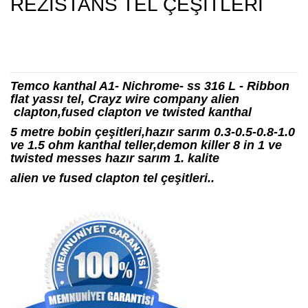
REZİSTANS TEL ÇEŞİTLERİ
Temco kanthal A1- Nichrome- ss 316 L - Ribbon
flat yassı tel, Crayz wire company alien
clapton,fused clapton ve twisted kanthal
5 metre bobin çeşitleri,hazır sarım 0.3-0.5-0.8-1.0
ve 1.5 ohm kanthal teller,demon killer 8 in 1 ve
twisted messes hazır sarım 1. kalite
alien ve fused clapton tel çeşitleri..