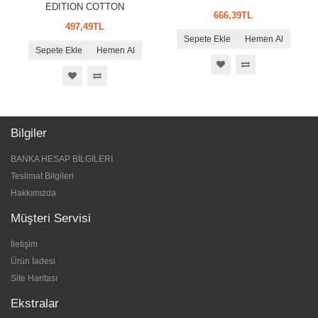
EDITION COTTON
666,39TL
497,49TL
Sepete Ekle
Hemen Al
Sepete Ekle
Hemen Al
Bilgiler
BANKA HESAP BİLGİLERİ
Teslimat Bilgileri
Hakkımızda
Müşteri Servisi
İletişim
Ürün İadesi
Site Haritası
Ekstralar