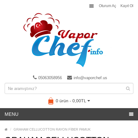
Oturum Aç
Kayıt Ol
05063058956
info@vaporchef.us
0 ürün - 0,00TL
MENU
GRAHAM CELLUCOTTON RAYON FİBER PAMUK