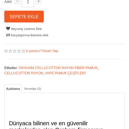
Adet
SEPETE EKLE
Alışveriş Listeme Ekle
Karşılaştırma listesine ekle
0 yorum
/
Yorum Yap
Etiketler:
GRAHAM CELLUCOTTON RAYON FİBER PAMUK
,
CELLUCOTTON RAYON
,
VAPE PAMUK ÇEŞİTLERİ
Açıklama
Yorumlar (0)
Dünyaca bilinen ve en güvenilir