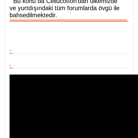
Bu konu da Cellucotton'dan ülkemizde
ve yurtdışındaki tüm forumlarda övgü ile
bahsedilmektedir.