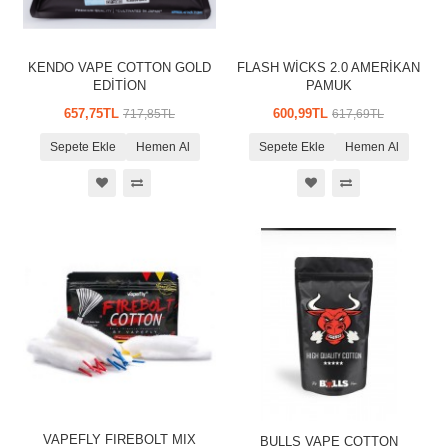
KENDO VAPE COTTON GOLD
FLASH WİCKS 2.0 AMERİKAN
EDİTİON
PAMUK
657,75TL
600,99TL
717,85TL
617,69TL
Sepete Ekle
Hemen Al
Sepete Ekle
Hemen Al
VAPEFLY FIREBOLT MIX
BULLS VAPE COTTON