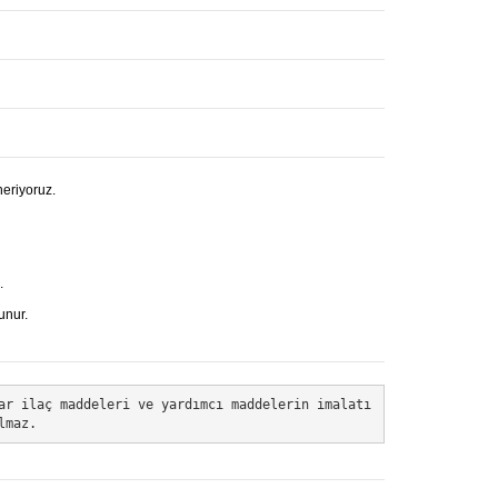
öneriyoruz.
.
unur.
ar ilaç maddeleri ve yardımcı maddelerin imalatı
lmaz.  