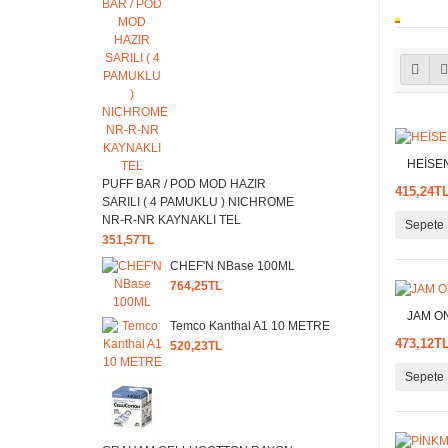
HEİSENBE
PUFF BAR / POD MOD HAZIR
415,24T
SARILI ( 4 PAMUKLU ) NICHROME
NR-R-NR KAYNAKLI TEL
Sepete 
351,57TL
CHEF'N NBase 100ML
764,25TL
JAM ON TO
Temco Kanthal A1 10 METRE
473,12T
520,23TL
Sepete 