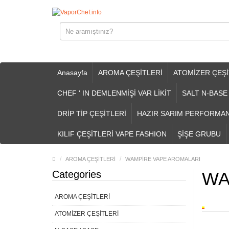
Anasayfa
AROMA ÇEŞİTLERİ
ATOMİZER ÇEŞİ
CHEF ' IN DEMLENMİŞİ VAR LİKİT
SALT N-BASE
DRİP TİP ÇEŞİTLERİ
HAZIR SARIM PERFORMA
KILIF ÇEŞİTLERİ VAPE FASHION
ŞİŞE GRUBU
AROMA ÇEŞİTLERİ
WAMPİRE VAPE AROMALARI
Categories
WA
AROMA ÇEŞİTLERİ
ATOMİZER ÇEŞİTLERİ