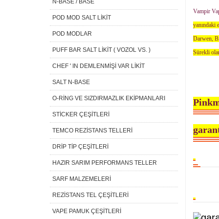
N-BASE / BASE
Vampir Vape
POD MOD SALT LİKİT
yanındaki e
POD MODLAR
Darwen, Bir
PUFF BAR SALT LİKİT ( VOZOL VS. )
Sürekli ola
CHEF ' IN DEMLENMİŞİ VAR LİKİT
SALT N-BASE
O-RİNG VE SIZDIRMAZLIK EKİPMANLARI
Pinkm
STİCKER ÇEŞİTLERİ
garant
TEMCO REZİSTANS TELLERİ
DRİP TİP ÇEŞİTLERİ
HAZIR SARIM PERFORMANS TELLER
SARF MALZEMELERİ
REZİSTANS TEL ÇEŞİTLERİ
VAPE PAMUK ÇEŞİTLERİ