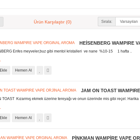
Sırala:
Ürün Karşılaştır (0)
HEİSENBERG WAMPIRE V
RG Enfes meyveler,buz gibi mentol kristalleri ve nane %10-15 1 hafta ..
L
Ekle
Hemen Al
JAM ON TOAST WAMPIRE
AST Kızarmış ekmek üzerine tereyağı ve onun üzerinde mis gibi reçel. Harika .
L
Ekle
Hemen Al
PİNKMAN WAMPİRE VAPE O