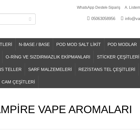
WhatsApp Destek-Sipariş
A. Listem
05063058956
info@va
TLERİ
N-BASE / BASE
POD MOD SALT LİKİT
POD MODLAR
O-RİNG VE SIZDIRMAZLIK EKİPMANLARI
STİCKER ÇEŞİTLERİ
NS TELLER
SARF MALZEMELERİ
REZİSTANS TEL ÇEŞİTLERİ
CAM ÇEŞİTLERİ
MPİRE VAPE AROMALARI