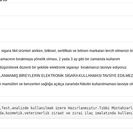
 sigara likit ürünleri alırken, bitkisel, sertifikalı ve bilinen markaları tercih etmenizi 
amacının bırakmaya yönelik olması, 2 yada 3 ay gibi bir zamanda kullanım
düşürülerek düzenli bir şekilde elektronik sigarayı bırakmanızı tavsiye ediyoruz.
LANMAMIŞ BİREYLERİN ELEKTRONİK SİGARA KULLANMASI TAVSİYE EDİLMEZ
 mamülleri ve benzerleri sağlığa açıkça zararlıdır.Nikotin kullanılmaması tavsiye ol
,Test,analizde kullanılmak üzere Hazırlanmıştır.Tıbbi Müstahzarl
da,kozmetik,veterinerlik ziraat ve zirai ilaç imalatında kullanı