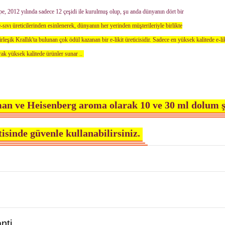
, 2012 yılında sadece 12 çeşidi ile kurulmuş olup, şu anda dünyanın dört bir
-sıvı üreticilerinden esinlenerek, dünyanın her yerinden müşterileriyle birlikte
leşik Krallık'ta bulunan çok ödül kazanan bir e-likit üreticisidir. Sadece en yüksek kalitede e-li
rak yüksek kalitede ürünler sunar ..
an ve Heisenberg aroma olarak 10 ve 30 ml dolum ş
isinde güvenle kullanabilirsiniz.