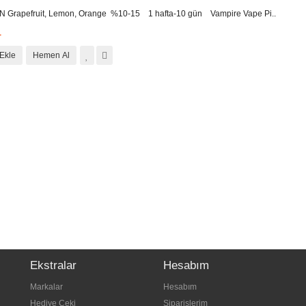
Grapefruit, Lemon, Orange %10-15 1 hafta-10 gün Vampire Vape Pi..
L
Ekle
Hemen Al
Ekstralar
Hesabım
Markalar
Hesabım
Hediye Çeki
Siparişlerim