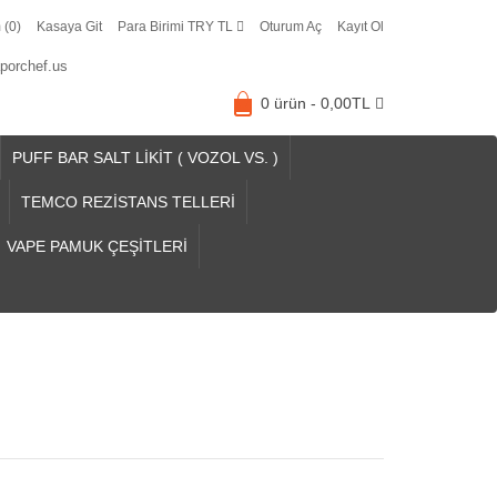
 (0)
Kasaya Git
Para Birimi TRY TL
Oturum Aç
Kayıt Ol
porchef.us
0 ürün - 0,00TL
PUFF BAR SALT LİKİT ( VOZOL VS. )
TEMCO REZİSTANS TELLERİ
VAPE PAMUK ÇEŞİTLERİ