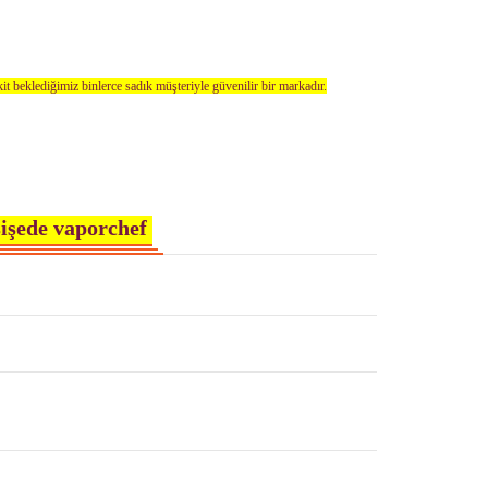
kit beklediğimiz binlerce sadık müşteriyle güvenilir bir markadır.
işede vaporchef