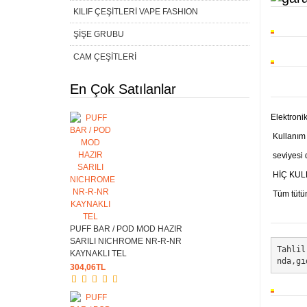
KILIF ÇEŞİTLERİ VAPE FASHION
ŞİŞE GRUBU
CAM ÇEŞİTLERİ
En Çok Satılanlar
Elektronik
Kullanım 
seviyesi 
HİÇ KUL
Tüm tütün
PUFF BAR / POD MOD HAZIR
SARILI NICHROME NR-R-NR
Tahlil
KAYNAKLI TEL
nda,gı
304,06TL