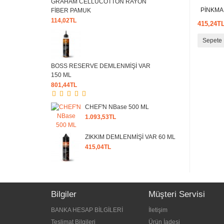
GRAHAM CELLUCOTTON RAYON
PİNKMAN 
FİBER PAMUK
114,02TL
415,24T
Sepete 
BOSS RESERVE DEMLENMİŞİ VAR
150 ML
801,44TL
CHEF'N NBase 500 ML
1.093,53TL
ZIKKIM DEMLENMİŞİ VAR 60 ML
415,04TL
Bilgiler
Müşteri Servisi
BANKA HESAP BİLGİLERİ
İletişim
Teslimat Bilgileri
Ürün İadesi