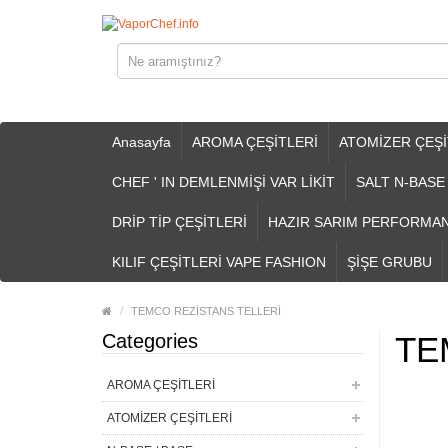
Anasayfa
AROMA ÇEŞİTLERİ
ATOMİZER ÇEŞİ
CHEF ' IN DEMLENMİŞİ VAR LİKİT
SALT N-BASE
DRİP TİP ÇEŞİTLERİ
HAZIR SARIM PERFORMA
KILIF ÇEŞİTLERİ VAPE FASHION
ŞİŞE GRUBU
TEMCO REZİSTANS TELLERİ
Categories
TE
AROMA ÇEŞİTLERİ
ATOMİZER ÇEŞİTLERİ