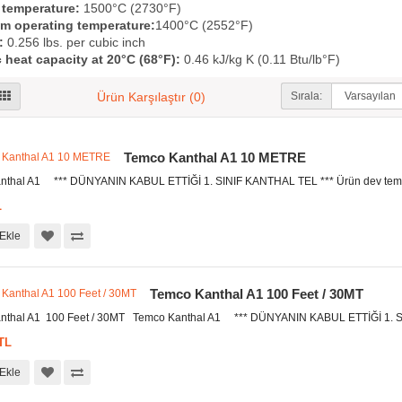
 temperature:
1500°C (2730°F)
 operating temperature:
1400°C (2552°F)
:
0.256 lbs. per cubic inch
 heat capacity at 20°C (68°F):
0.46 kJ/kg K (0.11 Btu/lb°F)
Sırala:
Ürün Karşılaştır (0)
Temco Kanthal A1 10 METRE
nthal A1 *** DÜNYANIN KABUL ETTİĞİ 1. SINIF KANTHAL TEL *** Ürün dev temc
L
Ekle
Temco Kanthal A1 100 Feet / 30MT
nthal A1 100 Feet / 30MT Temco Kanthal A1 *** DÜNYANIN KABUL ETTİĞİ 1. SI
TL
Ekle