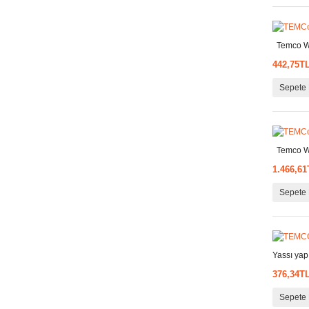
Temco WI
442,75T
Sepete 
Temco WI
1.466,61
Sepete 
Yassı yap
376,34T
Sepete 