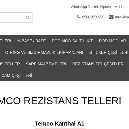
WhatsApp Destek-Sipariş
A. Listem
05063058956
info@va
TLERİ
N-BASE / BASE
POD MOD SALT LİKİT
POD MODLAR
O-RİNG VE SIZDIRMAZLIK EKİPMANLARI
STİCKER ÇEŞİTLERİ
NS TELLER
SARF MALZEMELERİ
REZİSTANS TEL ÇEŞİTLERİ
CAM ÇEŞİTLERİ
MCO REZİSTANS TELLERİ
Temco Kanthal A1