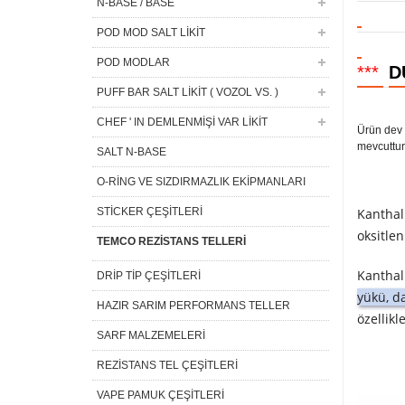
N-BASE / BASE
POD MOD SALT LİKİT
POD MODLAR
***
D
PUFF BAR SALT LİKİT ( VOZOL VS. )
CHEF ' IN DEMLENMİŞİ VAR LİKİT
Ürün dev 
mevcuttur
SALT N-BASE
O-RİNG VE SIZDIRMAZLIK EKİPMANLARI
STİCKER ÇEŞİTLERİ
Kanthal
oksitle
TEMCO REZİSTANS TELLERİ
Kanthal 
DRİP TİP ÇEŞİTLERİ
yükü, d
HAZIR SARIM PERFORMANS TELLER
özellik
SARF MALZEMELERİ
REZİSTANS TEL ÇEŞİTLERİ
VAPE PAMUK ÇEŞİTLERİ