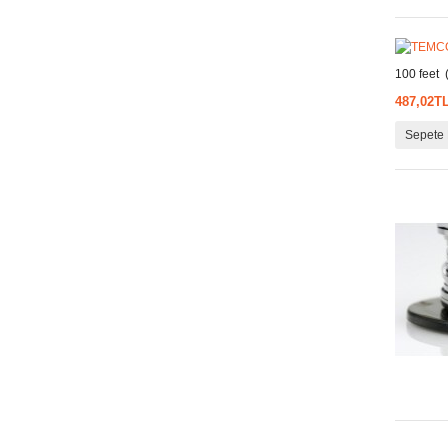
100 feet (
487,02T
Sepete 