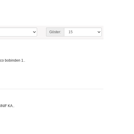
Göster:
o bobinden 1..
NIF KA..