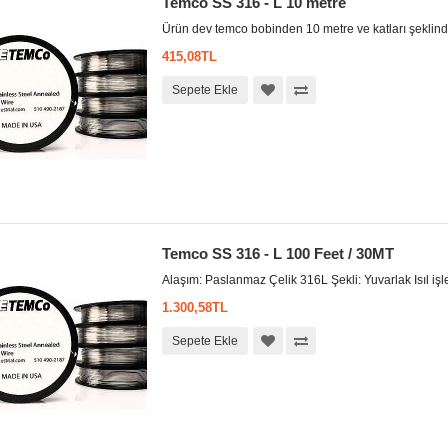
Temco SS 316 - L 10 metre
Ürün dev temco bobinden 10 metre ve katları şeklind
415,08TL
Sepete Ekle
Temco SS 316 - L 100 Feet / 30MT
Alaşım: Paslanmaz Çelik 316L Şekli: Yuvarlak Isıl işle
1.300,58TL
Sepete Ekle