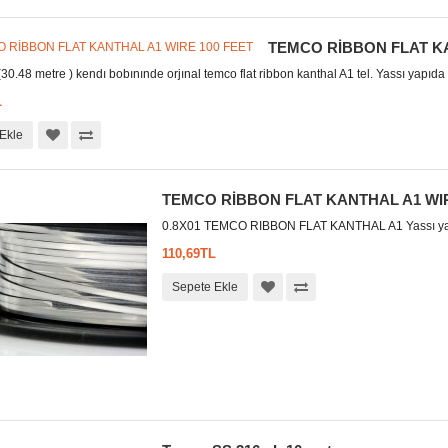
TEMCO RİBBON FLAT KA
30.48 metre ) kendı bobınınde orjınal temco flat ribbon kanthal A1 tel. Yassı yapıda 
L
Ekle
TEMCO RİBBON FLAT KANTHAL A1 WI
0.8X01 TEMCO RIBBON FLAT KANTHAL A1 Yassı yapıda 
110,69TL
Sepete Ekle