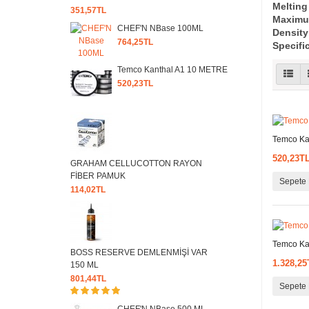
Melting
351,57TL
Maximum
CHEF'N NBase 100ML
Density
764,25TL
Specific
Temco Kanthal A1 10 METRE
520,23TL
Temco Ka
520,23T
GRAHAM CELLUCOTTON RAYON
FİBER PAMUK
Sepete 
114,02TL
Temco Ka
BOSS RESERVE DEMLENMİŞİ VAR
1.328,25
150 ML
801,44TL
Sepete 