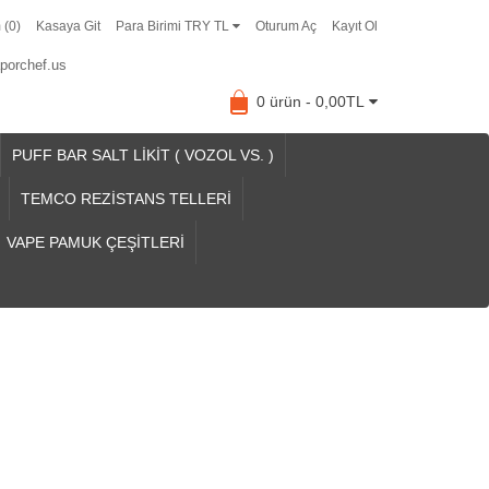
 (0)
Kasaya Git
Para Birimi TRY TL
Oturum Aç
Kayıt Ol
porchef.us
0 ürün - 0,00TL
PUFF BAR SALT LİKİT ( VOZOL VS. )
TEMCO REZİSTANS TELLERİ
VAPE PAMUK ÇEŞİTLERİ