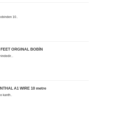
binden 10..
 FEET ORGINAL BOBİN
ndedir...
THAL A1 WIRE 10 metre
o kanth..