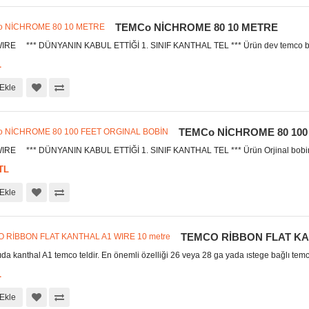
TEMCo NİCHROME 80 10 METRE
RE *** DÜNYANIN KABUL ETTİĞİ 1. SINIF KANTHAL TEL *** Ürün dev temco bo
L
Ekle
TEMCo NİCHROME 80 100
RE *** DÜNYANIN KABUL ETTİĞİ 1. SINIF KANTHAL TEL *** Ürün Orjinal bobini
TL
Ekle
TEMCO RİBBON FLAT KAN
ıda kanthal A1 temco teldir. En önemli özelliği 26 veya 28 ga yada ıstege bağlı temc
L
Ekle