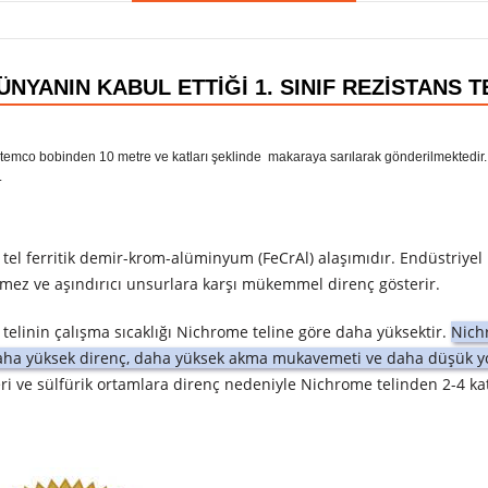
ÜNYANIN KABUL ETTİĞİ 1. SINIF REZİSTANS T
temco bobinden 10 metre ve katları şeklinde makaraya sarılarak gönderilmektedir.. 
.
 tel ferritik demir-krom-alüminyum (FeCrAl) alaşımıdır.
Endüstriyel
nmez ve aşındırıcı unsurlara karşı mükemmel direnç gösterir.
telinin çalışma sıcaklığı Nichrome teline göre daha yüksektir.
Nichr
aha yüksek direnç, daha yüksek akma mukavemeti ve daha düşük y
leri ve sülfürik ortamlara direnç nedeniyle Nichrome telinden 2-4 k