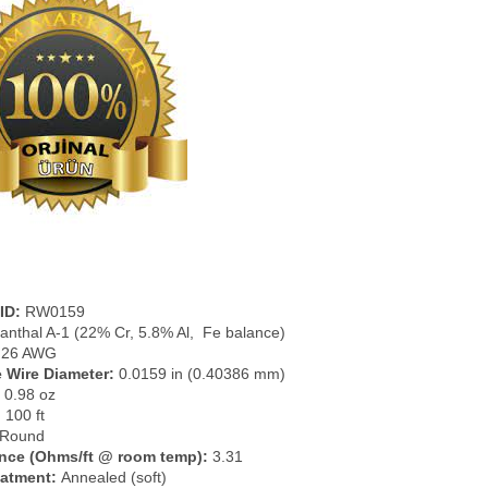
ID:
RW0159
nthal A-1 (22% Cr, 5.8% Al, Fe balance)
26 AWG
 Wire Diameter:
0.0159 in (0.40386 mm)
0.98 oz
:
100 ft
Round
nce (Ohms/ft @ room temp):
3.31
eatment:
Annealed (soft)