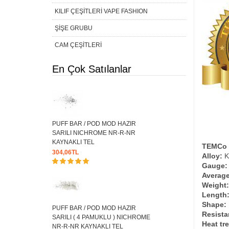
KILIF ÇEŞİTLERİ VAPE FASHION
ŞİŞE GRUBU
CAM ÇEŞİTLERİ
En Çok Satılanlar
PUFF BAR / POD MOD HAZIR
SARILI NICHROME NR-R-NR
KAYNAKLI TEL
TEMCo 
304,06TL
Alloy:
Ka
Gauge:
Average
Weight:
Length
Shape:
PUFF BAR / POD MOD HAZIR
Resista
SARILI ( 4 PAMUKLU ) NICHROME
Heat tr
NR-R-NR KAYNAKLI TEL