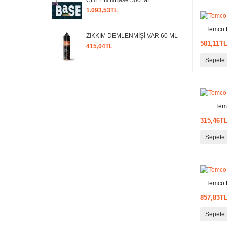
CHEF'N NBase 500 ML
1.093,53TL
Temco Ka
ZIKKIM DEMLENMİŞİ VAR 60 ML
581,11T
415,04TL
Sepete 
Temco Ka
315,46T
Sepete 
Temco Ka
857,83T
Sepete 