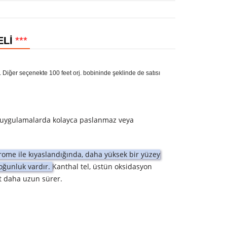
ELİ
***
Diğer seçenekte 100 feet orj. bobininde şeklinde de satısı
 uygulamalarda kolayca paslanmaz veya
ome ile kıyaslandığında, daha yüksek bir yüzey
oğunluk vardır.
Kanthal tel, üstün oksidasyon
at daha uzun sürer.