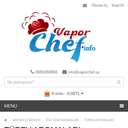
Oturum Aç
Kayıt Ol
05063058956
info@vaporchef.us
0 ürün - 0,00TL
MENU
AROMA ÇEŞİTLERİ
DÜZ SERİ AROMALAR
TÜREV AROMALARI