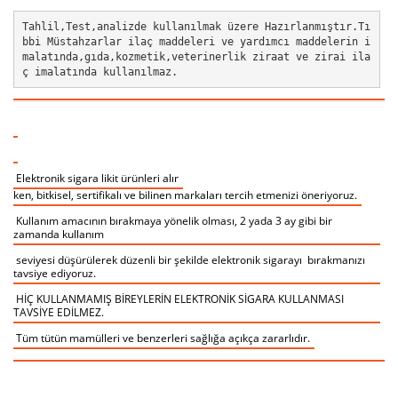
Tahlil,Test,analizde kullanılmak üzere Hazırlanmıştır.Tı
bbi Müstahzarlar ilaç maddeleri ve yardımcı maddelerin i
malatında,gıda,kozmetik,veterinerlik ziraat ve zirai ila
ç imalatında kullanılmaz.  
Elektronik sigara likit ürünleri alır
ken, bitkisel, sertifikalı ve bilinen markaları tercih etmenizi öneriyoruz.
Kullanım amacının bırakmaya yönelik olması, 2 yada 3 ay gibi bir
zamanda kullanım
seviyesi düşürülerek düzenli bir şekilde elektronik sigarayı bırakmanızı
tavsiye ediyoruz.
HİÇ KULLANMAMIŞ BİREYLERİN ELEKTRONİK SİGARA KULLANMASI
TAVSİYE EDİLMEZ.
Tüm tütün mamülleri ve benzerleri sağlığa açıkça zararlıdır.