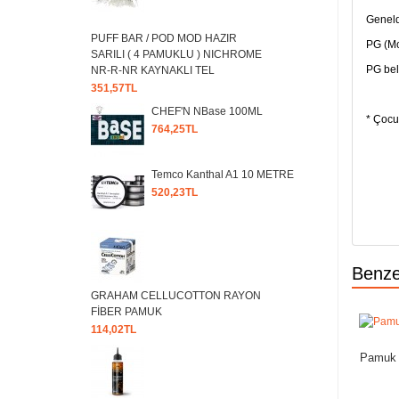
Geneld
PUFF BAR / POD MOD HAZIR
PG (Mo
SARILI ( 4 PAMUKLU ) NICHROME
PG bel
NR-R-NR KAYNAKLI TEL
351,57TL
CHEF'N NBase 100ML
* Çocu
764,25TL
Raf
Temco Kanthal A1 10 METRE
İçer
520,23TL
Chem
Men
Benze
GRAHAM CELLUCOTTON RAYON
FİBER PAMUK
114,02TL
Pamuk 