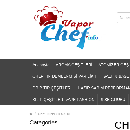
Anasayfa
AROMA ÇEŞİTLERİ
ATOMİZER ÇEŞİ
CHEF ' IN DEMLENMİŞİ VAR LİKİT
SALT N-BASE
DRİP TİP ÇEŞİTLERİ
HAZIR SARIM PERFORMA
KILIF ÇEŞİTLERİ VAPE FASHION
ŞİŞE GRUBU
CHEF'N NBase 500 ML
Categories
CH