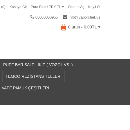
 (0)
Kasaya Git
Para Birimi TRY TL
Oturum Aç
Kayıt Ol
05063058956
info@vaporchef.us
0 ürün - 0,00TL
PUFF BAR SALT LİKİT ( VOZOL VS. )
TEMCO REZİSTANS TELLERİ
VAPE PAMUK ÇEŞİTLERİ