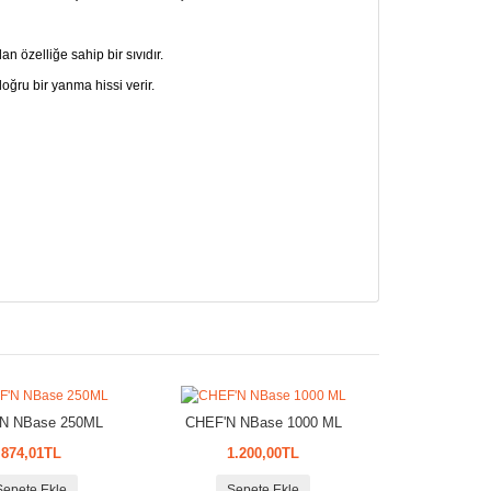
 özelliğe sahip bir sıvıdır.
ğru bir yanma hissi verir.
N NBase 250ML
CHEF'N NBase 1000 ML
874,01TL
1.200,00TL
Sepete Ekle
Sepete Ekle