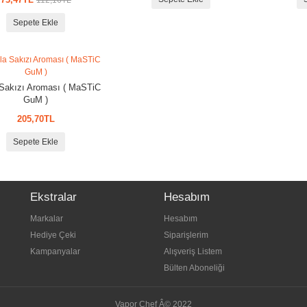
112,16TL
Sepete Ekle
Sakızı Aroması ( MaSTiC
GuM )
205,70TL
Sepete Ekle
Ekstralar
Hesabım
Markalar
Hesabım
Hediye Çeki
Siparişlerim
Kampanyalar
Alışveriş Listem
Bülten Aboneliği
Vapor Chef Â© 2022