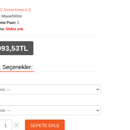
FC Aroma Kımya A.Ş
:
Nbase500ml
nız Puan:
2
mu:
Stokta yok
093,53TL
 Seçenekler:
SEPETE EKLE