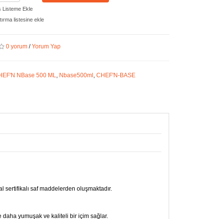
ş Listeme Ekle
ırma listesine ekle
0 yorum
/
Yorum Yap
HEF'N NBase 500 ML
,
Nbase500ml
,
CHEF'N-BASE
al sertifikalı saf maddelerden oluşmaktadır.
 daha yumuşak ve kaliteli bir içim sağlar.