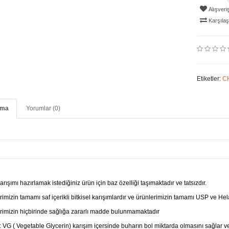
Alışveri
Karşılaşt
Etiketler:
C
ama
Yorumlar (0)
rışımı hazırlamak istediğiniz ürün için baz özelliği taşımaktadır ve tatsızdır.
imizin tamamı saf içerikli bitkisel karışımlardır ve ürünlerimizin tamamı USP ve Hel
rimizin hiçbirinde sağlığa zararlı madde bulunmamaktadır
 VG ( Vegetable Glycerin) karışım içersinde buharın bol miktarda olmasını sağlar ve