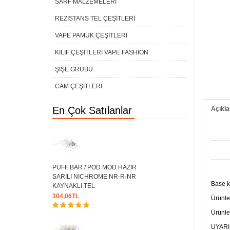
SARF MALZEMELERİ
REZİSTANS TEL ÇEŞİTLERİ
VAPE PAMUK ÇEŞİTLERİ
KILIF ÇEŞİTLERİ VAPE FASHION
ŞİŞE GRUBU
CAM ÇEŞİTLERİ
En Çok Satılanlar
Açıkl
PUFF BAR / POD MOD HAZIR
SARILI NICHROME NR-R-NR
Base ka
KAYNAKLI TEL
304,06TL
Ürünler
Ürünle
UYARI: