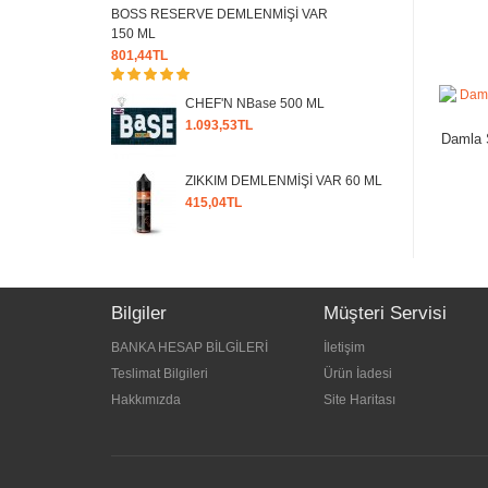
BOSS RESERVE DEMLENMİŞİ VAR
150 ML
801,44TL
CHEF'N NBase 500 ML
1.093,53TL
Damla 
ZIKKIM DEMLENMİŞİ VAR 60 ML
415,04TL
Bilgiler
Müşteri Servisi
BANKA HESAP BİLGİLERİ
İletişim
Teslimat Bilgileri
Ürün İadesi
Hakkımızda
Site Haritası