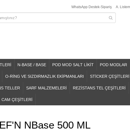
WhatsApp Destek-Sipariş
A. Listem
TLERİ
N-BASE / BASE
POD MOD SALT LİKİT
POD MODLAR
O-RİNG VE SIZDIRMAZLIK EKİPMANLARI
STİCKER ÇEŞİTLERİ
NS TELLER
SARF MALZEMELERİ
REZİSTANS TEL ÇEŞİTLERİ
CAM ÇEŞİTLERİ
EF'N NBase 500 ML