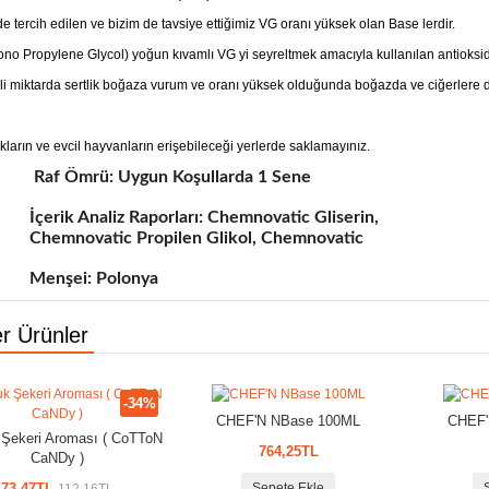
e tercih edilen ve bizim de tavsiye ettiğimiz VG oranı yüksek olan Base lerdir.
no Propylene Glycol) yoğun kıvamlı VG yi seyreltmek amacıyla kullanılan antioksidan
li miktarda sertlik boğaza vurum ve oranı yüksek olduğunda boğazda ve ciğerlere do
kların ve evcil hayvanların erişebileceği yerlerde saklamayınız.
 Ömrü: Uygun Koşullarda 1 Sene
ik Analiz Raporları: Chemnovatic Gliserin,
novatic Propilen Glikol, Chemnovatic
şei: Polonya
r Ürünler
-34%
CHEF'N NBase 100ML
CHEF'
Şekeri Aroması ( CoTToN
764,25TL
CaNDy )
73,47TL
Sepete Ekle