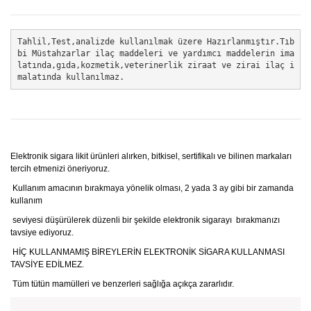
Tahlil,Test,analizde kullanılmak üzere Hazırlanmıştır.Tıb
bi Müstahzarlar ilaç maddeleri ve yardımcı maddelerin ima
latında,gıda,kozmetik,veterinerlik ziraat ve zirai ilaç i
malatında kullanılmaz.  
Elektronik sigara likit ürünleri alırken, bitkisel, sertifikalı ve bilinen markaları
tercih etmenizi öneriyoruz.
Kullanım amacının bırakmaya yönelik olması, 2 yada 3 ay gibi bir zamanda
kullanım
seviyesi düşürülerek düzenli bir şekilde elektronik sigarayı bırakmanızı
tavsiye ediyoruz.
HİÇ KULLANMAMIŞ BİREYLERİN ELEKTRONİK SİGARA KULLANMASI
TAVSİYE EDİLMEZ.
Tüm tütün mamülleri ve benzerleri sağlığa açıkça zararlıdır.