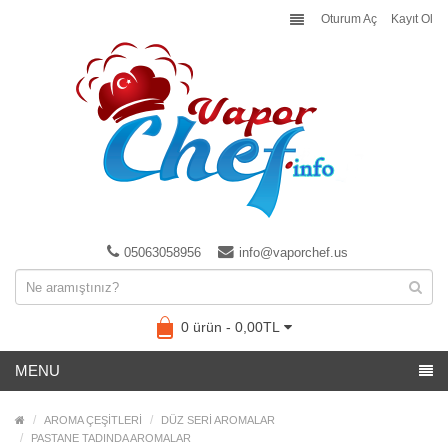
Oturum Aç
Kayıt Ol
05063058956
info@vaporchef.us
0 ürün - 0,00TL
MENU
AROMA ÇEŞİTLERİ
DÜZ SERİ AROMALAR
PASTANE TADINDA AROMALAR