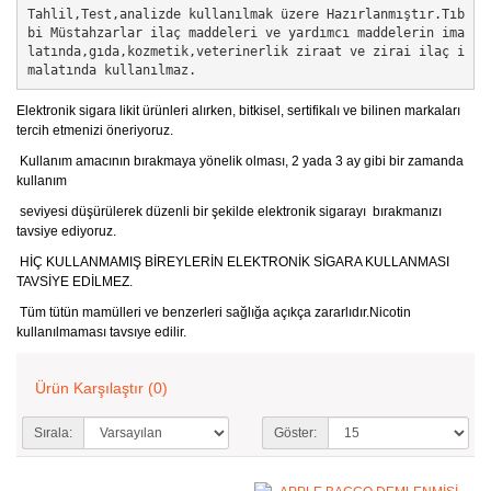
Tahlil,Test,analizde kullanılmak üzere Hazırlanmıştır.Tıb
bi Müstahzarlar ilaç maddeleri ve yardımcı maddelerin ima
latında,gıda,kozmetik,veterinerlik ziraat ve zirai ilaç i
malatında kullanılmaz.  
Elektronik sigara likit ürünleri alırken, bitkisel, sertifikalı ve bilinen markaları
tercih etmenizi öneriyoruz.
Kullanım amacının bırakmaya yönelik olması, 2 yada 3 ay gibi bir zamanda
kullanım
seviyesi düşürülerek düzenli bir şekilde elektronik sigarayı bırakmanızı
tavsiye ediyoruz.
HİÇ KULLANMAMIŞ BİREYLERİN ELEKTRONİK SİGARA KULLANMASI
TAVSİYE EDİLMEZ.
Tüm tütün mamülleri ve benzerleri sağlığa açıkça zararlıdır.Nicotin
kullanılmaması tavsıye edilir.
Ürün Karşılaştır (0)
Sırala:
Göster: