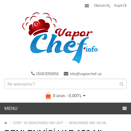
Oturum Aç
Kayıt Ol
05063058956
info@vaporchef.us
0 ürün - 0,00TL
MENU
CHEF ' IN DEMLENMİŞİ VAR LİKİT
DEMLENMİŞİ VAR 150 ML