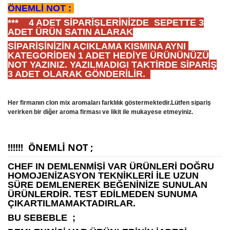
ÖNEMLİ NOT :
*** 4 ADET SİPARİŞLERİNİZDE SEPETTE 3
ADET ÜRÜN SATIN ALARAK
SİPARİŞİNİZİN AÇIKLAMA KISMINA AYNI
KATEGORİDEN 1 ADET HEDİYE ÜRÜNÜNÜZÜ
NOT YAZINIZ.
YAZILMADIGI TAKTİRDE SİPARİŞ
3 ADET OLARAK GÖNDERİLİR.
Her firmanın clon mix aromaları farklılık göstermektedir.Lütfen sipariş
verirken bir diğer aroma firması ve likit ile mukayese etmeyiniz.
!!!!!! ÖNEMLİ NOT ;
CHEF IN DEMLENMİŞİ VAR ÜRÜNLERİ DOĞRU
HOMOJENİZASYON TEKNİKLERİ İLE UZUN
SÜRE DEMLENEREK BEĞENİNİZE SUNULAN
ÜRÜNLERDİR. TEST EDİLMEDEN SUNUMA
ÇIKARTILMAMAKTADIRLAR.
BU SEBEBLE ;