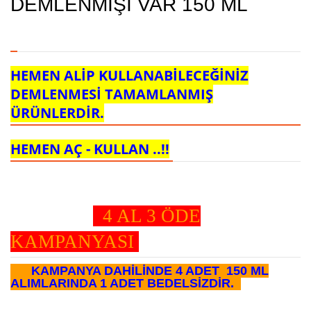
DEMLENMİŞİ VAR 150 ML
HEMEN ALİP KULLANABİLECEĞİNİZ
DEMLENMESİ TAMAMLANMIŞ
ÜRÜNLERDİR.
HEMEN AÇ - KULLAN ..!!
4 AL 3 ÖDE
KAMPANYASI
KAMPANYA DAHİLİNDE 4 ADET 150 ML
ALIMLARINDA 1 ADET BEDELSİZDİR.