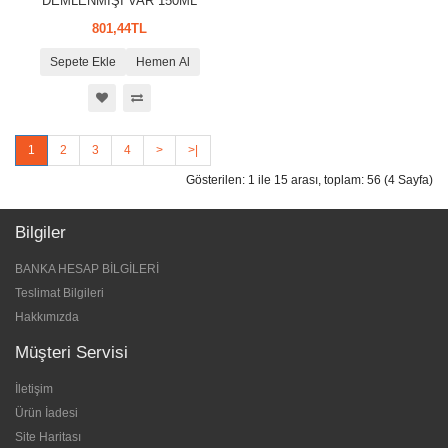
DEMLENMİŞİ VAR 150ML
801,44TL
Sepete Ekle
Hemen Al
1
2
3
4
>
>|
Gösterilen: 1 ile 15 arası, toplam: 56 (4 Sayfa)
Bilgiler
BANKA HESAP BİLGİLERİ
Teslimat Bilgileri
Hakkımızda
Müşteri Servisi
İletişim
Ürün İadesi
Site Haritası