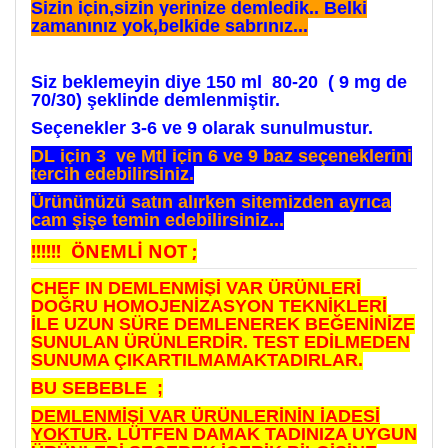
Sizin için,sizin yerinize demledik.. Belki
zamanınız yok,belkide sabrınız...
Siz beklemeyin diye 150 ml 80-20 ( 9 mg de
70/30) şeklinde demlenmiştir.
Seçenekler 3-6 ve 9 olarak sunulmustur.
DL için 3 ve Mtl için 6 ve 9 baz seçeneklerini
tercih edebilirsiniz.
Ürününüzü satın alırken sitemizden ayrıca
cam şişe temin edebilirsiniz...
!!!!!! ÖNEMLİ NOT ;
CHEF IN DEMLENMİŞİ VAR ÜRÜNLERİ
DOĞRU HOMOJENİZASYON TEKNİKLERİ
İLE UZUN SÜRE DEMLENEREK BEĞENİNİZE
SUNULAN ÜRÜNLERDİR. TEST EDİLMEDEN
SUNUMA ÇIKARTILMAMAKTADIRLAR.
BU SEBEBLE ;
DEMLENMİŞİ VAR ÜRÜNLERİNİN İADESİ
YOKTUR
. LÜTFEN DAMAK TADINIZA UYGUN