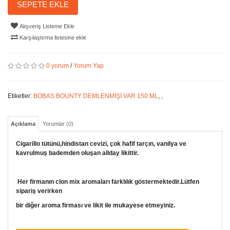
SEPETE EKLE
Alışveriş Listeme Ekle
Karşılaştırma listesine ekle
0 yorum
/
Yorum Yap
Etiketler:
BOBAS BOUNTY DEMLENMİŞİ VAR 150 ML
,
,
Açıklama
Yorumlar (0)
Cigarillo tütünü,hindistan cevizi, çok hafif tarçın, vanilya ve
kavrulmuş bademden oluşan allday likittir.
Her firmanın clon mix aromaları farklılık göstermektedir.Lütfen
sipariş verirken
bir diğer aroma firması ve likit ile mukayese etmeyiniz.