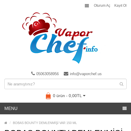
Oturum Aç
Kayıt Ol
05063058956
info@vaporchef.us
0 ürün - 0,00TL
MENU
BOBAS BOUNTY DEMLENMİŞİ VAR 150 ML