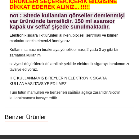
ÜRÜNLERİ SEÇEREK,İÇERİK BİLGİSİNE
DİKKAT EDEREK ALINIZ... !!!!!
not : Sitede kullanılan görseller demlenmişi
var ürününde temsilidir. 150 ml asansor
kapak uv seffaf şişede sunulmaktadır.
Elektronik sigara likit ürünleri alırken, bitkisel, sertifikalı ve bilinen
markaları tercih etmenizi öneriyoruz.
Kullanım amacının bırakmaya yönelik olması, 2 yada 3 ay gibi bir
zamanda kullanım
seviyesi düşürülerek düzenli bir şekilde elektronik sigarayı bırakmanızı
tavsiye ediyoruz.
HİÇ KULLANMAMIŞ BİREYLERİN ELEKTRONİK SİGARA
KULLANMASI TAVSİYE EDİLMEZ.
Tüm tütün mamülleri ve benzerleri sağlığa açıkça zararlıdır.Nicotin
kullanılmaması tavsıye edilir.
Benzer Ürünler