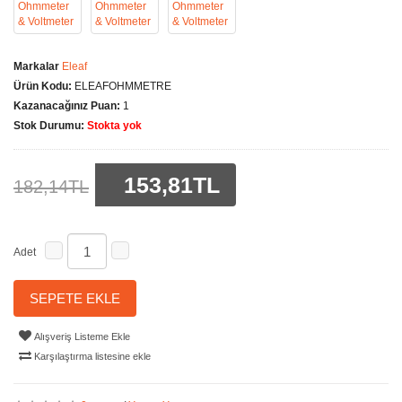
Markalar
Eleaf
Ürün Kodu:
ELEAFOHMMETRE
Kazanacağınız Puan:
1
Stok Durumu:
Stokta yok
153,81TL
182,14TL
Adet
SEPETE EKLE
Alışveriş Listeme Ekle
Karşılaştırma listesine ekle