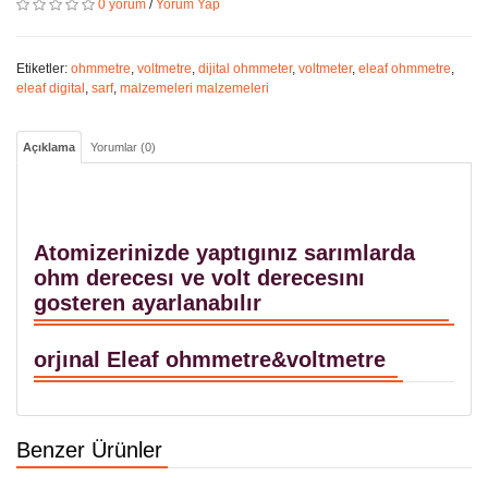
0 yorum
/
Yorum Yap
Etiketler:
ohmmetre
,
voltmetre
,
dijital ohmmeter
,
voltmeter
,
eleaf ohmmetre
,
eleaf digital
,
sarf
,
malzemeleri malzemeleri
Açıklama
Yorumlar (0)
Atomizerinizde yaptıgınız sarımlarda
ohm derecesı ve volt derecesını
gosteren ayarlanabılır
orjınal Eleaf ohmmetre&voltmetre
Benzer Ürünler