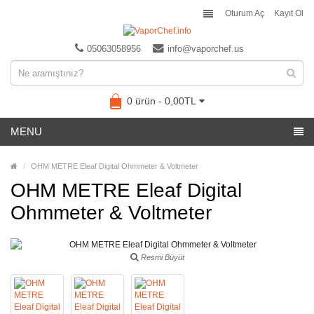
Oturum Aç
Kayıt Ol
05063058956
info@vaporchef.us
0 ürün - 0,00TL
MENU
OHM METRE Eleaf Digital Ohmmeter & Voltmeter
OHM METRE Eleaf Digital
Ohmmeter & Voltmeter
Resmi Büyüt