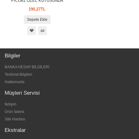
PİCO61 ÖZEL KUTUSUNDA
190,27TL
Sepete Ekle
Bilgiler
BANKA HESAP BİLGİLERİ
Teslimat Bilgileri
Hakkımızda
Müşteri Servisi
İletişim
Ürün İadesi
Site Haritası
Ekstralar