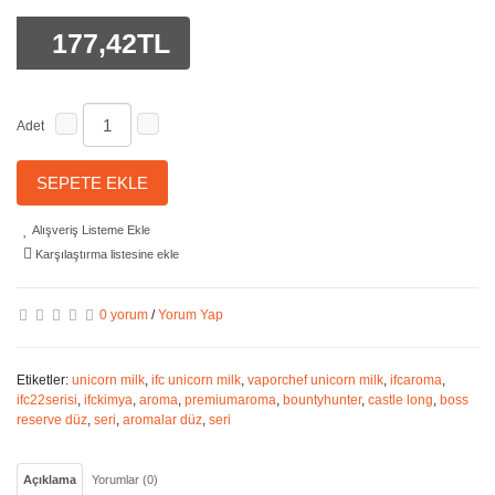
177,42TL
Adet
SEPETE EKLE
Alışveriş Listeme Ekle
Karşılaştırma listesine ekle
0 yorum
/
Yorum Yap
Etiketler:
unicorn milk
,
ifc unicorn milk
,
vaporchef unicorn milk
,
ifcaroma
,
ifc22serisi
,
ifckimya
,
aroma
,
premiumaroma
,
bountyhunter
,
castle long
,
boss
reserve düz
,
seri
,
aromalar düz
,
seri
Açıklama
Yorumlar (0)