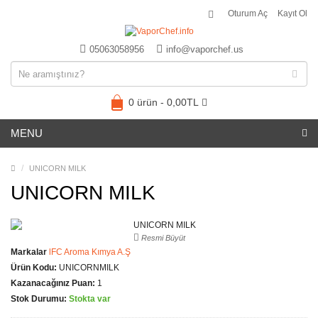
Oturum Aç
Kayıt Ol
05063058956
info@vaporchef.us
0 ürün - 0,00TL
MENU
UNICORN MILK
UNICORN MILK
Resmi Büyüt
Markalar
lFC Aroma Kımya A.Ş
Ürün Kodu:
UNICORNMILK
Kazanacağınız Puan:
1
Stok Durumu:
Stokta var