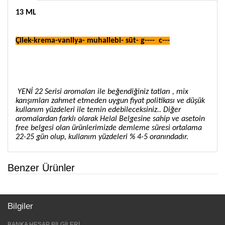
13 ML
Çilek-krema-vanilya- muhallebi- süt- g---- c---
YENİ 22 Serisi aromaları ile beğendiğiniz tatları , mix
karışımları zahmet etmeden uygun fiyat politikası ve düşük
kullanım yüzdeleri ile temin edebileceksiniz.. Diğer
aromalardan farklı olarak Helal Belgesine sahip ve asetoin
free belgesi olan ürünlerimizde demleme süresi ortalama
22-25 gün olup, kullanım yüzdeleri % 4-5 oranındadır.
Benzer Ürünler
Bilgiler
BANKA HESAP BİLGİLERİ