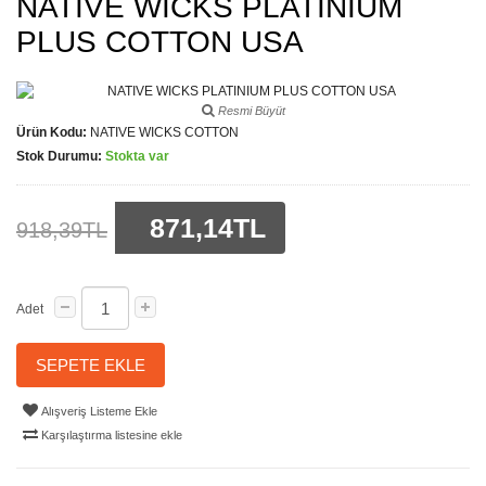
NATIVE WICKS PLATINIUM
PLUS COTTON USA
Resmi Büyüt
Ürün Kodu:
NATIVE WICKS COTTON
Stok Durumu:
Stokta var
871,14TL
918,39TL
Adet
SEPETE EKLE
Alışveriş Listeme Ekle
Karşılaştırma listesine ekle