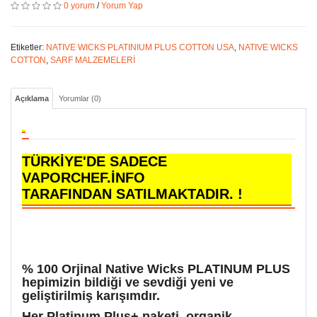
0 yorum
/
Yorum Yap
Etiketler:
NATIVE WICKS PLATINIUM PLUS COTTON USA
,
NATIVE WICKS
COTTON
,
SARF MALZEMELERİ
Açıklama
Yorumlar (0)
TÜRKİYE'DE SADECE
VAPORCHEF.İNFO
TARAFINDAN SATILMAKTADIR. !
% 100 Orjinal Native Wicks PLATINUM PLUS
hepimizin bildiği ve sevdiği yeni ve
geliştirilmiş karışımdır.
Her Platinum Plus+ paketi, organik