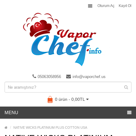
Oturum Aç
Kayıt Ol
05063058956
info@vaporchef.us
0 ürün - 0,00TL
MENU
NATIVE WICKS PLATINIUM PLUS COTTON USA