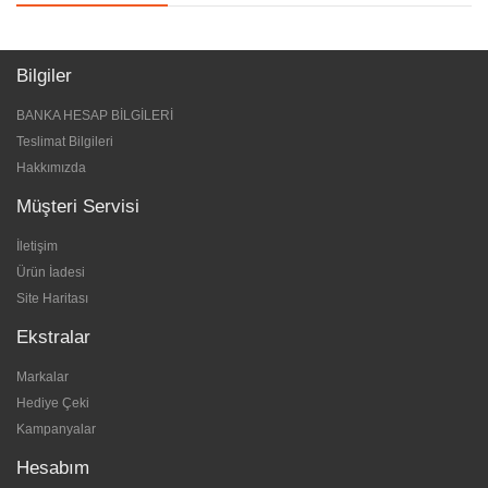
Bilgiler
BANKA HESAP BİLGİLERİ
Teslimat Bilgileri
Hakkımızda
Müşteri Servisi
İletişim
Ürün İadesi
Site Haritası
Ekstralar
Markalar
Hediye Çeki
Kampanyalar
Hesabım