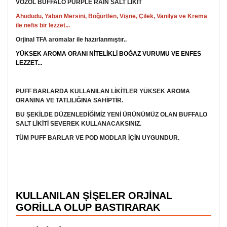
VOZOL BUFFALO PURPLE RAIN SALT LİKİT
Ahududu, Yaban Mersini, Böğürtlen, Vişne, Çilek, Vanilya ve Krema
ile nefis bir lezzet...
Orjinal TFA aromalar ile hazırlanmıştır..
YÜKSEK AROMA ORANI NİTELİKLİ BOĞAZ VURUMU VE ENFES
LEZZET...
PUFF BARLARDA KULLANILAN LİKİTLER YÜKSEK AROMA
ORANINA VE TATLILIĞINA SAHİPTİR.
BU ŞEKİLDE DÜZENLEDİĞİMİZ YENİ ÜRÜNÜMÜZ OLAN BUFFALO
SALT LİKİTİ SEVEREK KULLANACAKSINIZ.
TÜM PUFF BARLAR VE POD MODLAR İÇİN UYGUNDUR.
KULLANILAN ŞİŞELER ORJİNAL
GORİLLA OLUP BASTIRARAK