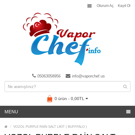
Oturum Aç
Kayıt Ol
05063058956
info@vaporchef.us
0 ürün - 0,00TL
MENU
VOZOL PURPLE RAİN SALT LİKİT ( BUFFFALO )