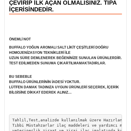
ÇEVİRİP İLK AÇAN OLMALISINIZ. TIPA
İÇERİSİNDEDİR.
ÖNEMLİ NOT
BUFFALO YOĞUN AROMALI SALT LİKİT ÇEŞİTLERİ DOĞRU
HOMOJENİZASYON TEKNİKLERİ İLE
UZUN SÜRE DEMLENEREK BEĞENİNİZE SUNULAN ÜRÜNLERDİR.
TEST EDİLMEDEN SUNUMA ÇIKARTILMAMAKTADIRLAR.
BU SEBEBLE
BUFFALO ÜRÜNLERİNİN İADESİ YOKTUR.
LÜTFEN DAMAK TADINIZA UYGUN ÜRÜNLERİ SEÇEREK, İÇERİK
BİLGİSİNE DİKKAT EDEREK ALINIZ…
Tahlil,Test,analizde kullanılmak üzere Hazırlanmışt
Tıbbi Müstahzarlar ilaç maddeleri ve yardımcı madde
veterinerlik ziraat ve zirai ilaç imalatında kulla