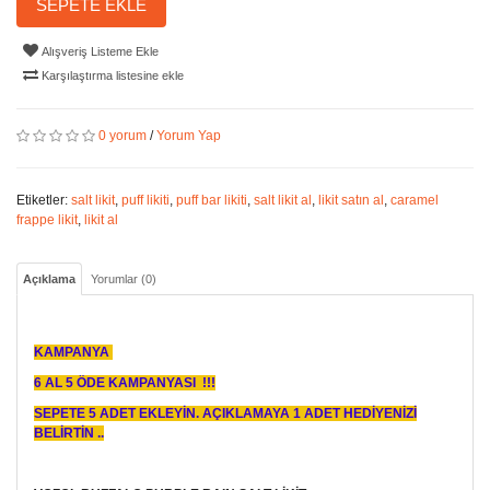
SEPETE EKLE
Alışveriş Listeme Ekle
Karşılaştırma listesine ekle
0 yorum
/
Yorum Yap
Etiketler:
salt likit
,
puff likiti
,
puff bar likiti
,
salt likit al
,
likit satın al
,
caramel
frappe likit
,
likit al
Açıklama
Yorumlar (0)
KAMPANYA
6 AL 5 ÖDE KAMPANYASI !!!
SEPETE 5 ADET EKLEYİN. AÇIKLAMAYA 1 ADET HEDİYENİZİ
BELİRTİN ..