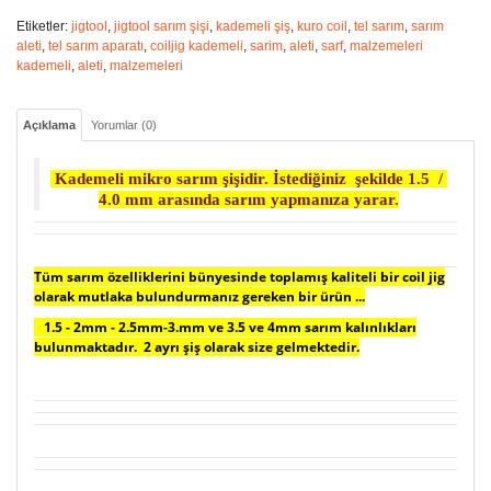
Etiketler:
jigtool
,
jigtool sarım şişi
,
kademeli şiş
,
kuro coil
,
tel sarım
,
sarım
aleti
,
tel sarım aparatı
,
coiljig kademeli
,
sarim
,
aleti
,
sarf
,
malzemeleri
kademeli
,
aleti
,
malzemeleri
Açıklama
Yorumlar (0)
Kademeli mikro sarım şişidir. İstediğiniz şekilde 1.5 /
4.0 mm arasında sarım yapmanıza yarar.
Tüm sarım özelliklerini bünyesinde toplamış kaliteli bir coil jig
olarak mutlaka bulundurmanız gereken bir ürün ...
1.5 - 2mm - 2.5mm-3.mm ve 3.5 ve 4mm sarım kalınlıkları
bulunmaktadır. 2 ayrı şiş olarak size gelmektedir.