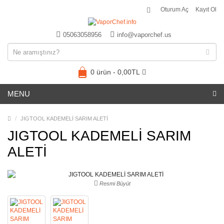
Oturum Aç
Kayıt Ol
05063058956
info@vaporchef.us
0 ürün - 0,00TL
MENU
JIGTOOL KADEMELİ SARIM ALETİ
JIGTOOL KADEMELİ SARIM
ALETİ
Resmi Büyüt