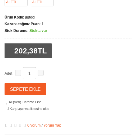
Ürün Kodu:
jigtool
Kazanacağınız Puan:
1
Stok Durumu:
Stokta var
202,38TL
Adet
SEPETE EKLE
Alışveriş Listeme Ekle
Karşılaştırma listesine ekle
0 yorum
/
Yorum Yap