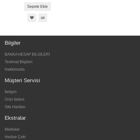
Sepete Ekle
Bilgiler
BANKA HESAP BİLGİLERİ
Teslimat Bilgileri
Hakkımızda
Müşteri Servisi
İletişim
Ürün İadesi
Site Haritası
Ekstralar
Markalar
Hediye Çeki