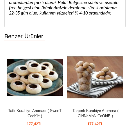
aromalardan farklı olarak Helal Belgesine sahip ve asetoin
free belgesi olan ürünlerimizde demleme süresi ortalama
22-35 gün olup, kullanım yüzdeleri % 4-10 oranındadır.
Benzer Ürünler
Tatlı Kurabiye Aroması ( SweeT
Tarçınlı Kurabiye Aroması (
CooKie )
CiNNaMoN CoOkiE )
177,42TL
177,42TL