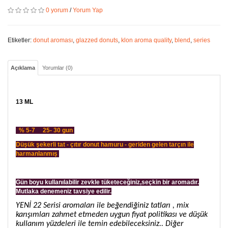
0 yorum
/
Yorum Yap
Etiketler:
donut aroması
,
glazzed donuts
,
klon aroma quality
,
blend
,
series
Açıklama
Yorumlar (0)
13 ML
% 5-7 25- 30 gun
Düşük şekerli tat - çıtır donut hamuru - geriden gelen tarçın ile
harmanlanmış
Gün boyu kullanılabilir zevkle tüketeceğiniz,seçkin bir aromadır.
Mutlaka denemeniz tavsiye edilir.
YENİ 22 Serisi aromaları ile beğendiğiniz tatları , mix
karışımları zahmet etmeden uygun fiyat politikası ve düşük
kullanım yüzdeleri ile temin edebileceksiniz.. Diğer