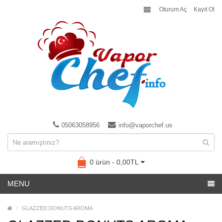
Oturum Aç
Kayıt Ol
05063058956
info@vaporchef.us
0 ürün - 0,00TL
MENU
GLAZZED DONUTS AROMA