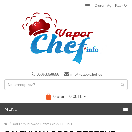
Oturum Aç
Kayıt Ol
05063058956
info@vaporchef.us
0 ürün - 0,00TL
MENU
SALTYMAN BOSS RESERVE SALT LİKİT