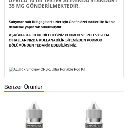
AYRICA 10 ml TESTER ALIMINDA STANDART
35 MG GÖNDERİLMEKTEDİR.
Saltyman salt likit çeşitleri sizler için Chef'n özel tarıfleri ile özenle
demleme yapılarak sunulmuştur..
AŞAĞIDA DA GÖREBİLECEĞİNİZ PODMOD VE POD SYSTEM
CİHAZLARINIZDA KULLANABİLİR,SİTEMİZDEN PODMOD
BÖLÜMÜNDEN TEDARİK EDEBİLİRSİNİZ.
Benzer Ürünler