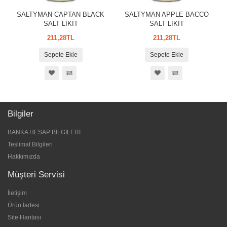
SALTYMAN CAPTAN BLACK
SALTYMAN APPLE BACCO
SALT LİKİT
SALT LİKİT
211,28TL
211,28TL
Sepete Ekle
Sepete Ekle
Bilgiler
BANKA HESAP BİLGİLERİ
Teslimat Bilgileri
Hakkımızda
Müşteri Servisi
İletişim
Ürün İadesi
Site Haritası