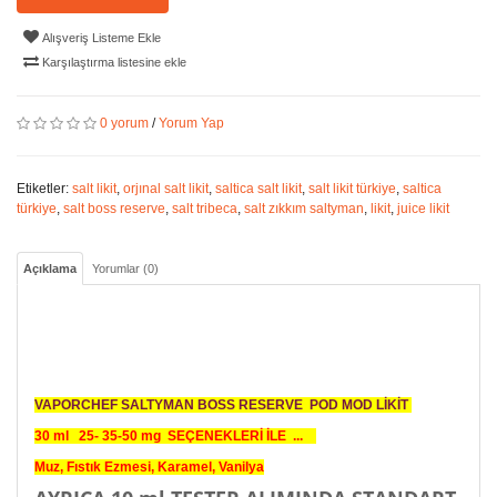
Alışveriş Listeme Ekle
Karşılaştırma listesine ekle
0 yorum
/
Yorum Yap
Etiketler:
salt likit
,
orjınal salt likit
,
saltica salt likit
,
salt likit türkiye
,
saltica
türkiye
,
salt boss reserve
,
salt tribeca
,
salt zıkkım saltyman
,
likit
,
juice likit
Açıklama
Yorumlar (0)
VAPORCHEF SALTYMAN BOSS RESERVE POD MOD LİKİT
30 ml 25- 35-50 mg SEÇENEKLERİ İLE ...
Muz, Fıstık Ezmesi, Karamel, Vanilya