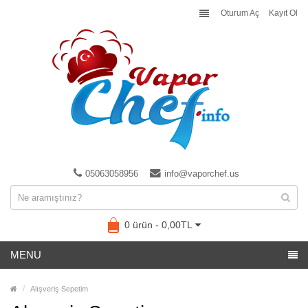
Oturum Aç
Kayıt Ol
05063058956
info@vaporchef.us
0 ürün - 0,00TL
MENU
Alışveriş Sepetim